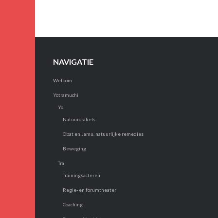
NAVIGATIE
Welkom
Yotramuchi
Yo
Natuurorakels
Obat en Jamu, natuurlijke remedies
Beweging
Tra
Trainingsacteren
Regie- en forumtheater
Coaching