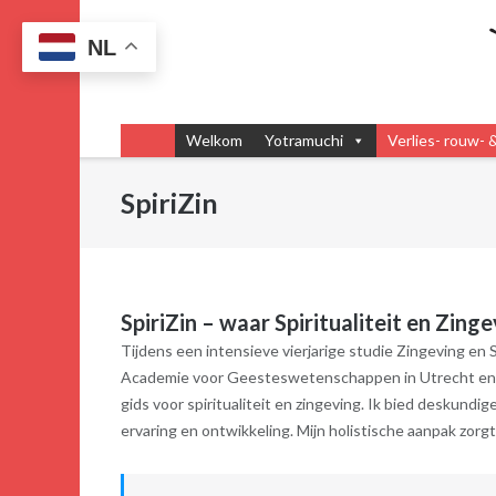
Ga
naar
NL
de
inhoud
Welkom
Yotramuchi
Verlies- rouw- 
SpiriZin
SpiriZin – waar Spiritualiteit en Zin
Tijdens een intensieve vierjarige studie Zingeving en S
Academie voor Geesteswetenschappen in Utrecht en heb 
gids voor spiritualiteit en zingeving. Ik bied deskund
ervaring en ontwikkeling. Mijn holistische aanpak zorgt