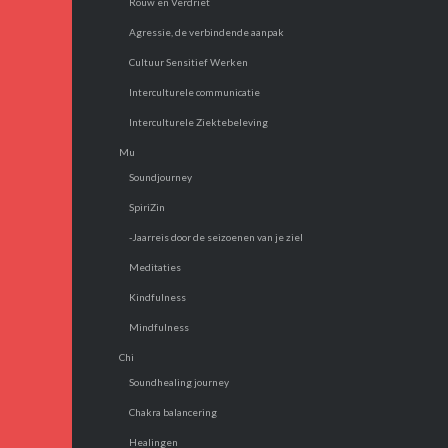
Rouw en Verdriet
Agressie, de verbindende aanpak
Cultuur Sensitief Werken
Interculturele communicatie
Interculturele Ziektebeleving
Mu
Soundjourney
SpiriZin
-Jaarreis door de seizoenen van je ziel
Meditaties
Kindfulness
Mindfulness
Chi
Soundhealing journey
Chakra balancering
Healingen