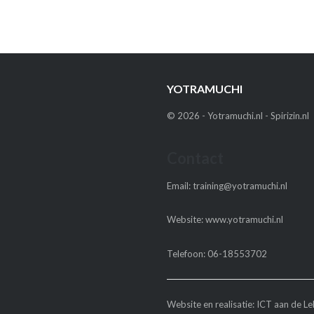
YOTRAMUCHI
©
2026
-
Yotramuchi.nl
-
Spirizin.nl
Contact
Email:
training@yotramuchi.nl
Website:
www.yotramuchi.nl
Telefoon:
06-18553702
Website en realisatie:
ICT aan de Le